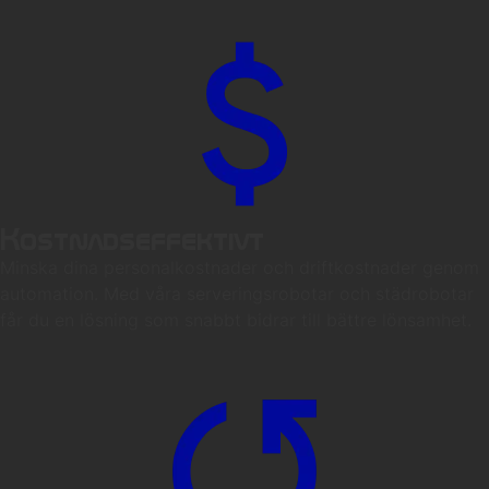
Kostnadseffektivt
Minska dina personalkostnader och driftkostnader genom
automation. Med våra serveringsrobotar och städrobotar
får du en lösning som snabbt bidrar till bättre lönsamhet.