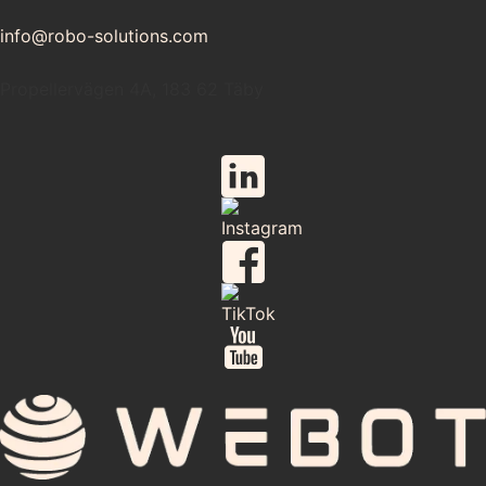
info@robo-solutions.com
Propellervägen 4A, 183 62 Täby