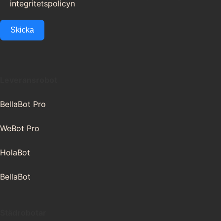
integritetspolicyn
.
Skicka
Leveransrobot
BellaBot Pro
WeBot Pro
HolaBot
BellaBot
Städrobotar