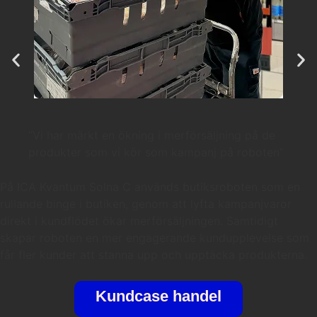
“Vi har märkt en ökning i merförsäljning på de
produkter som vi kör som kampanj på roboten”
På ICA Kvantum Solna C används butiksroboten som en
rullande binge i butiken, genom att lyfta kampanjvaror
direkt i kundflödet ökar merförsäljningen. Samtidigt
skapar roboten en mer engagerande kundupplevelse som
får fler kunder att stanna upp och upptäcka produkterna.
Kundcase handel