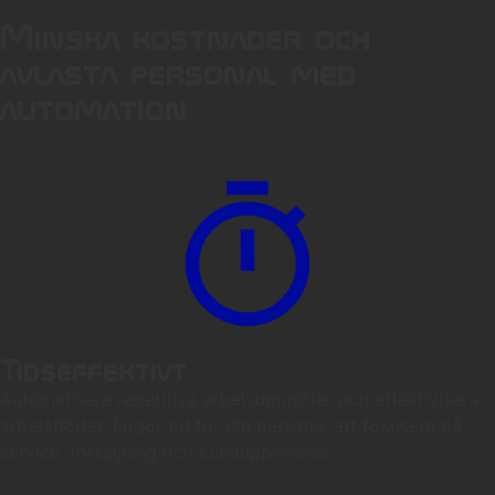
Minska kostnader och
avlasta personal med
automation​
Tidseffektivt
Automatisera repetitiva arbetsuppgifter och effektivisera
arbetsflödet. Frigör tid för din personal att fokusera på
service, försäljning och kundupplevelse.