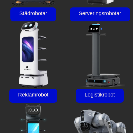
Städrobotar
Serveringsrobotar
Reklamrobot
Logistikrobot