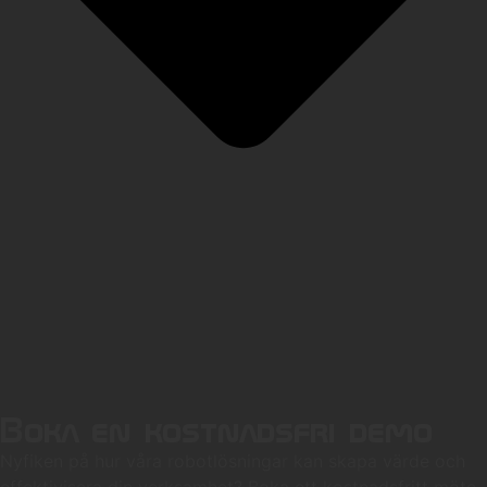
Boka en kostnadsfri demo
Nyfiken på hur våra robotlösningar kan skapa värde och
effektivisera din verksamhet? Boka ett kostnadsfritt möte