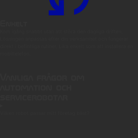
Enkelt
Kom igång snabbt utan att störa den dagliga driften.
Lösningen anpassas efter din verksamhet och fungerar
direkt i befintliga rutiner. Lika enkelt som att installera en
mobiltelefon.
Vanliga frågor om
automation och
servicerobotar
Vilken robot passar mitt företag bäst?