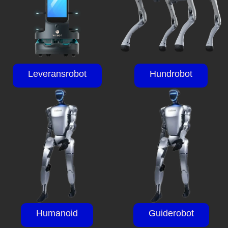
Leveransrobot
Hundrobot
Humanoid
Guiderobot