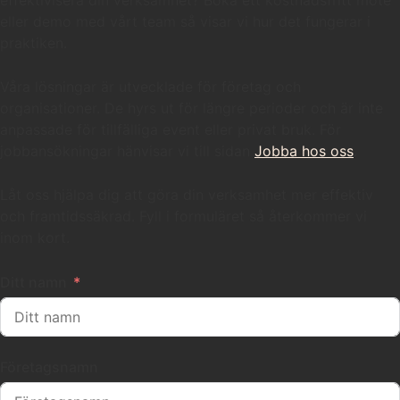
eller demo med vårt team så visar vi hur det fungerar i
praktiken.
Våra lösningar är utvecklade för företag och
organisationer. De hyrs ut för längre perioder och är inte
anpassade för tillfälliga event eller privat bruk. För
jobbansökningar hänvisar vi till sidan
Jobba hos oss
.
Låt oss hjälpa dig att göra din verksamhet mer effektiv
och framtidssäkrad. Fyll i formuläret så återkommer vi
inom kort.
Ditt namn
Företagsnamn