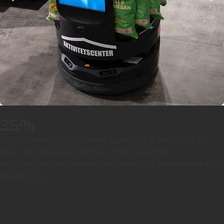
35%
Öka din merförsäljning med upp till 35 % med hjälp av
våra robotlösningar. Rörliga störtkorgar ökar
exponeringen av kampanjvaror och visar produkterna där
kunderna är.