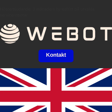
Hösterbjudande: 3 månaders hyresfritt på utvalda
servicerobotar
Kontakt