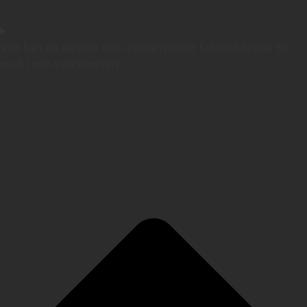
Vad kan en service och leveransrobot faktiskt hjälpa till
med i min verksamhet?