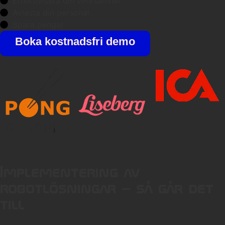
Effektivisera din verksamhet
Avlasta din personal
Spara pengar
Boka kostnadsfri demo
Implementering av
robotlösningar – så går det
till