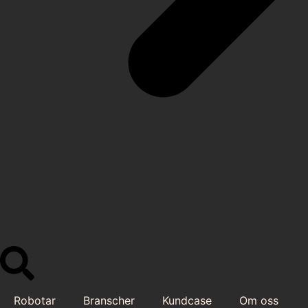
Robotar
Branscher
Kundcase
Om oss