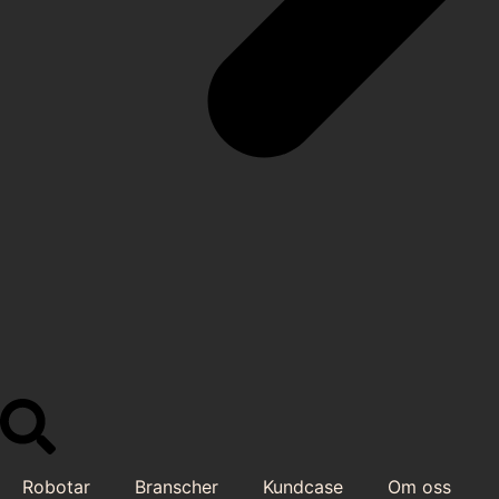
Robotar
Branscher
Kundcase
Om oss